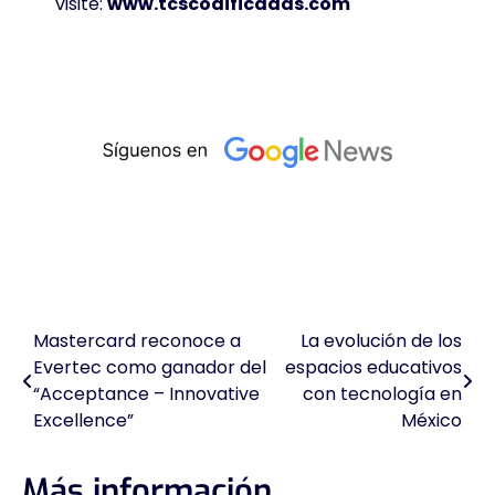
visite:
www.tcscodificadas.com
Mastercard reconoce a
La evolución de los
Navegación
Evertec como ganador del
espacios educativos
de
“Acceptance – Innovative
con tecnología en
Excellence”
México
entradas
Más información