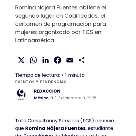
Romina Nájera Fuentes obtiene el
segundo lugar en Codificadas, el
certamen de programación para
mujeres organizado por TCS en
Latinoamérica
X
WhatsApp
LinkedIn
Facebook
Email
Compartir
Tiempo de lectura:
< 1
minuto
EVENTOS Y TENDENCIAS
REDACCION
México, D.F.
/ diciembre 3, 2025
Tata Consultancy Services (TCS) anunció
que
Romina Nájera Fuentes
, estudiante
del Tecnológico de Monterrey, obtuvo