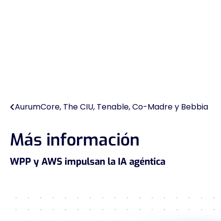
AurumCore, The CIU, Tenable, Co-Madre y Bebbia
Navegación
de
Más información
entradas
WPP y AWS impulsan la IA agéntica