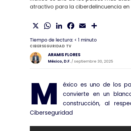
atractivo para la ciberdelincuencia en
X
WhatsApp
LinkedIn
Facebook
Email
Compar
Tiempo de lectura:
< 1
minuto
CIBERSEGURIDAD TV
ARAMIS FLORES
México, D.F.
/ septiembre 30, 2025
M
éxico es uno de los p
convierte en un blanco
construcción, al resp
Ciberseguridad