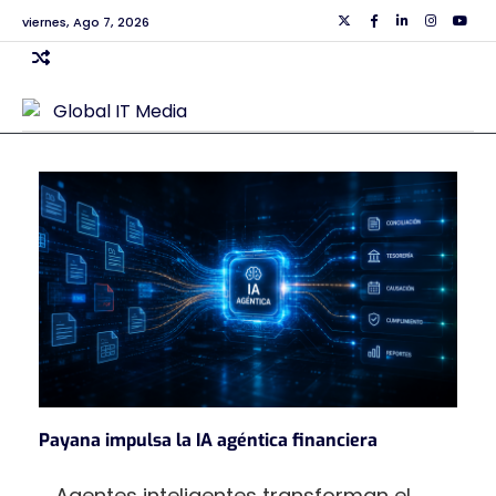
Skip
viernes, Ago 7, 2026
Twiiter
Facebook
Linkedin
Instagra
Yout
to
content
Payana impulsa la IA agéntica financiera
Agentes inteligentes transforman el