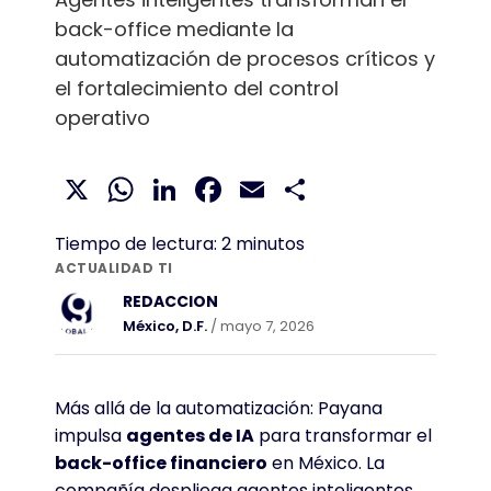
back-office mediante la
automatización de procesos críticos y
el fortalecimiento del control
operativo
X
WhatsApp
LinkedIn
Facebook
Email
Compartir
Tiempo de lectura:
2
minutos
ACTUALIDAD TI
REDACCION
México, D.F.
/ mayo 7, 2026
Más allá de la automatización: Payana
impulsa
agentes de IA
para transformar el
back-office financiero
en México
. La
compañía despliega agentes inteligentes