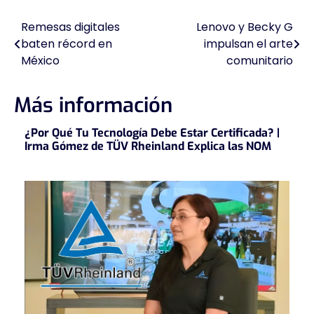
Remesas digitales
Lenovo y Becky G
Navegación
baten récord en
impulsan el arte
de
México
comunitario
entradas
Más información
¿Por Qué Tu Tecnología Debe Estar Certificada? |
Irma Gómez de TÜV Rheinland Explica las NOM