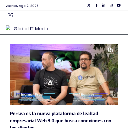
Skip
viernes, Ago 7, 2026
Twiiter
Facebook
Linkedin
Instagra
Yout
to
content
Persea es la nueva plataforma de lealtad
empresarial Web 3.0 que busca conexiones con
los clientes