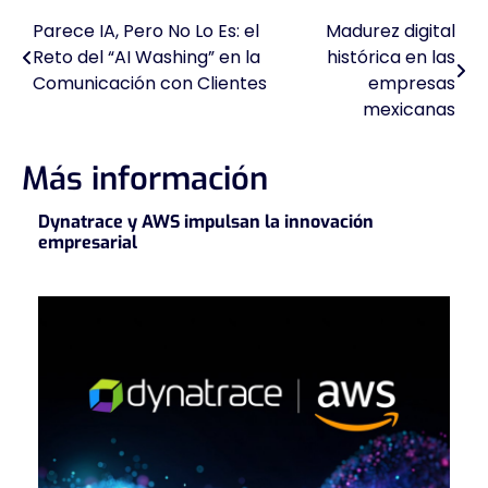
Parece IA, Pero No Lo Es: el
Madurez digital
Navegación
Reto del “AI Washing” en la
histórica en las
de
Comunicación con Clientes
empresas
mexicanas
entradas
Más información
Dynatrace y AWS impulsan la innovación
empresarial