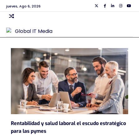
Skip
jueves, Ago 6, 2026
Twiiter
Facebook
Linkedin
Instagra
Yout
to
content
Rentabilidad y salud laboral el escudo estratégico
para las pymes