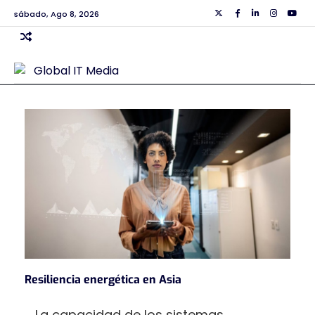
Skip
sábado, Ago 8, 2026
Twiiter
Facebook
Linkedin
Instagra
Yout
to
content
Resiliencia energética en Asia
La capacidad de los sistemas