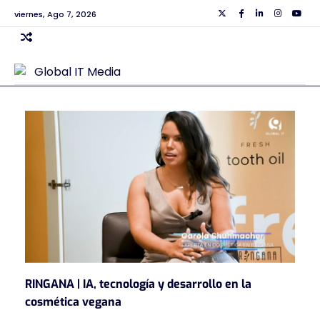
Skip
viernes, Ago 7, 2026
Twiiter
Facebook
Linkedin
Instagra
Yout
to
content
RINGANA | IA, tecnología y desarrollo en la
cosmética vegana