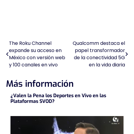
The Roku Channel
Qualcomm destaca el
Navegación
expande su acceso en
papel transformador
de
México con versión web
de la conectividad 5G
y 100 canales en vivo
en la vida diaria
entradas
Más información
¿Valen la Pena los Deportes en Vivo en las
Plataformas SVOD?