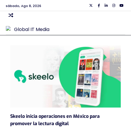
Skip
sábado, Ago 8, 2026
Twiiter
Facebook
Linkedin
Instagra
Yout
to
content
Skeelo inicia operaciones en México para
promover la lectura digital