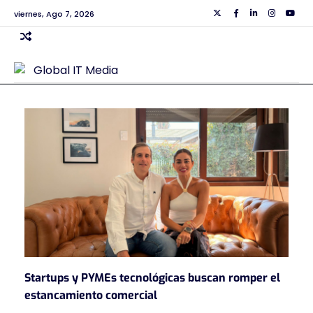
Skip
viernes, Ago 7, 2026
Twiiter
Facebook
Linkedin
Instagra
Yout
to
content
Startups y PYMEs tecnológicas buscan romper el
estancamiento comercial