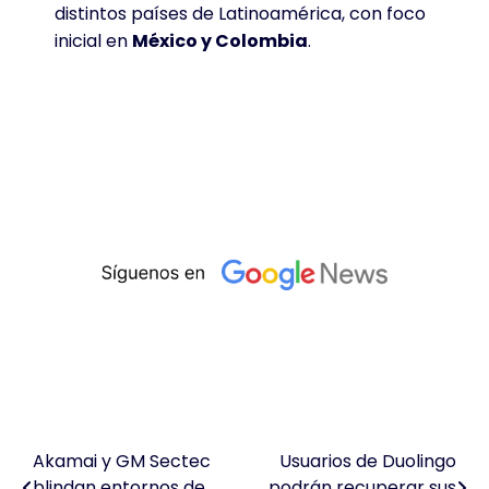
distintos países de Latinoamérica, con foco
inicial en
México y Colombia
.
Akamai y GM Sectec
Usuarios de Duolingo
Navegación
blindan entornos de
podrán recuperar sus