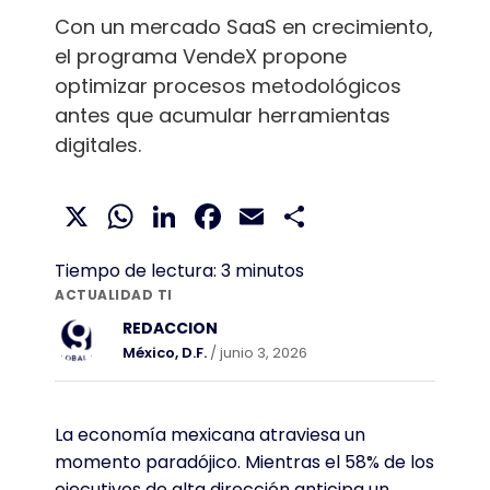
Con un mercado SaaS en crecimiento,
el programa VendeX propone
optimizar procesos metodológicos
antes que acumular herramientas
digitales.
X
WhatsApp
LinkedIn
Facebook
Email
Compartir
Tiempo de lectura:
3
minutos
ACTUALIDAD TI
REDACCION
México, D.F.
/ junio 3, 2026
La economía mexicana atraviesa un
momento paradójico. Mientras el 58% de los
ejecutivos de alta dirección anticipa un