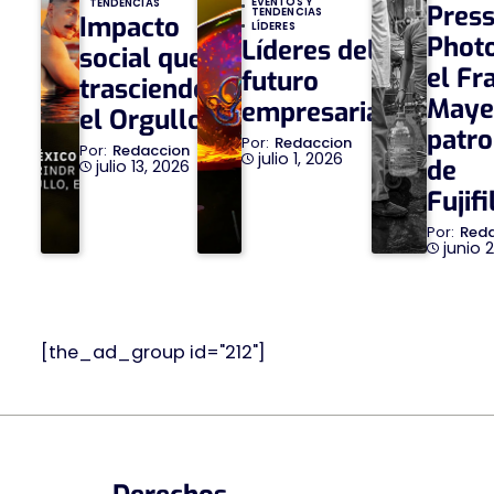
EVENTOS Y
TENDENCIAS
Pres
TENDENCIAS
Impacto
LÍDERES
Phot
Líderes del
social que
el Fr
futuro
trasciende
Maye
empresarial
el Orgullo
patro
Redaccion
Redaccion
julio 1, 2026
de
julio 13, 2026
Fujif
Red
junio 
[the_ad_group id="212"]