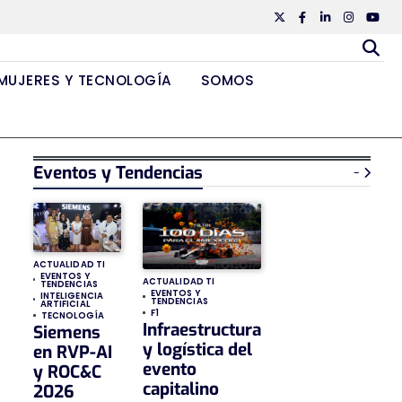
Twiiter
Facebook
Linkedin
Instagr
Yout
MUJERES Y TECNOLOGÍA
SOMOS
Eventos y Tendencias
-
ACTUALIDAD TI
EVENTOS Y
ACTUALIDAD TI
TENDENCIAS
EVENTOS Y
INTELIGENCIA
TENDENCIAS
ARTIFICIAL
F1
TECNOLOGÍA
Infraestructura
Siemens
y logística del
en RVP-AI
evento
y ROC&C
capitalino
2026