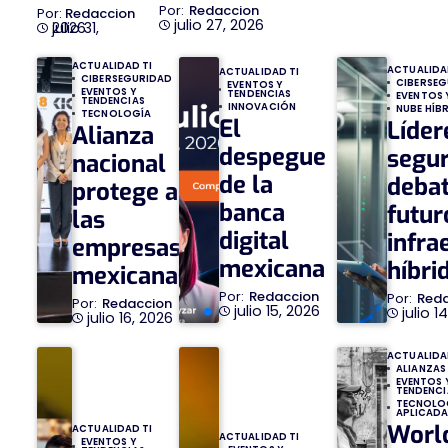
Redaccion
Redaccion
julio 27, 2026
julio 31, 2026
ACTUALIDAD TI
ACTUALIDA
ACTUALIDAD TI
CIBERSEGURIDAD
CIBERSE
EVENTOS Y
EVENTOS Y
TENDENCIAS
EVENTOS 
TENDENCIAS
INNOVACIÓN
NUBE HÍB
TECNOLOGÍA
El
Líder
Alianza
despegue
segu
nacional
de la
debat
protege a
banca
futur
las
digital
infra
empresas
mexicana
híbri
mexicanas
Redaccion
Red
Redaccion
julio 15, 2026
julio 1
julio 16, 2026
ACTUALIDA
ALIANZAS
EVENTOS 
TENDENCI
TECNOLO
APLICAD
Worl
ACTUALIDAD TI
ACTUALIDAD TI
EVENTOS Y