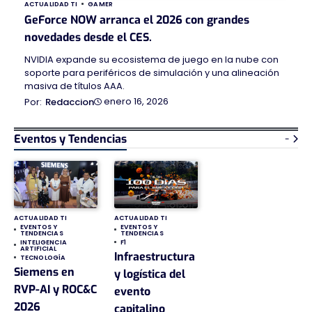
ACTUALIDAD TI
GAMER
GeForce NOW arranca el 2026 con grandes
novedades desde el CES.
NVIDIA expande su ecosistema de juego en la nube con
soporte para periféricos de simulación y una alineación
masiva de títulos AAA.
enero 16, 2026
Redaccion
Eventos y Tendencias
-
ACTUALIDAD TI
ACTUALIDAD TI
EVENTOS Y
EVENTOS Y
TENDENCIAS
TENDENCIAS
INTELIGENCIA
F1
ARTIFICIAL
Infraestructura
TECNOLOGÍA
Siemens en
y logística del
RVP-AI y ROC&C
evento
2026
capitalino