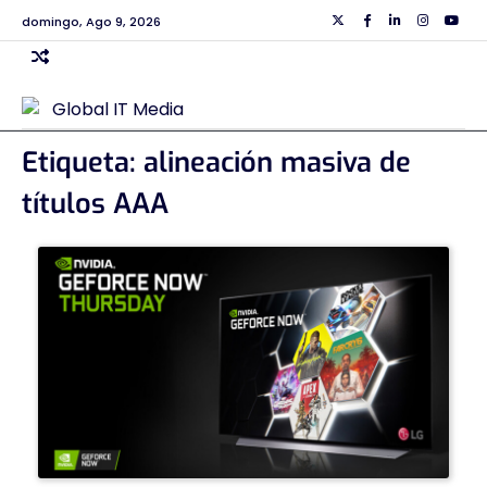
Skip
domingo, Ago 9, 2026
Twiiter
Facebook
Linkedin
Instagra
Yout
to
content
Etiqueta:
alineación masiva de
títulos AAA