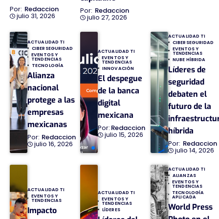
Redaccion
Redaccion
julio 31, 2026
julio 27, 2026
ACTUALIDAD TI
ACTUALIDAD TI
CIBERSEGURIDAD
CIBERSEGURIDAD
EVENTOS Y
ACTUALIDAD TI
TENDENCIAS
EVENTOS Y
EVENTOS Y
TENDENCIAS
NUBE HÍBRIDA
TENDENCIAS
TECNOLOGÍA
Líderes de
INNOVACIÓN
Alianza
El despegue
seguridad
nacional
de la banca
debaten el
protege a las
digital
futuro de la
empresas
mexicana
infraestructu
mexicanas
Redaccion
híbrida
julio 15, 2026
Redaccion
Redaccion
julio 16, 2026
julio 14, 2026
ACTUALIDAD TI
ALIANZAS
EVENTOS Y
TENDENCIAS
ACTUALIDAD TI
TECNOLOGÍA
ACTUALIDAD TI
EVENTOS Y
APLICADA
EVENTOS Y
TENDENCIAS
TENDENCIAS
World Press
Impacto
LÍDERES