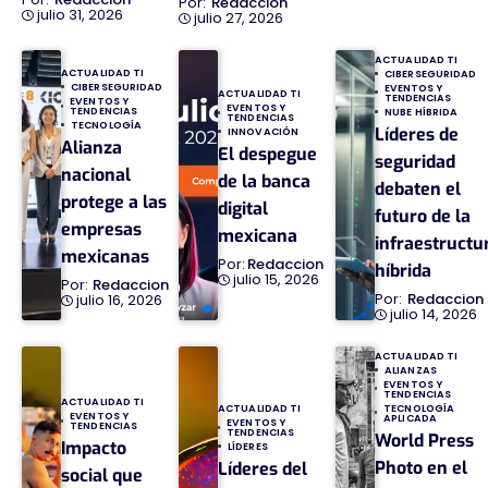
Redaccion
julio 31, 2026
julio 27, 2026
ACTUALIDAD TI
ACTUALIDAD TI
CIBERSEGURIDAD
CIBERSEGURIDAD
EVENTOS Y
ACTUALIDAD TI
TENDENCIAS
EVENTOS Y
EVENTOS Y
TENDENCIAS
NUBE HÍBRIDA
TENDENCIAS
TECNOLOGÍA
Líderes de
INNOVACIÓN
Alianza
El despegue
seguridad
nacional
de la banca
debaten el
protege a las
digital
futuro de la
empresas
mexicana
infraestructu
mexicanas
Redaccion
híbrida
julio 15, 2026
Redaccion
Redaccion
julio 16, 2026
julio 14, 2026
ACTUALIDAD TI
ALIANZAS
EVENTOS Y
TENDENCIAS
ACTUALIDAD TI
TECNOLOGÍA
ACTUALIDAD TI
EVENTOS Y
APLICADA
EVENTOS Y
TENDENCIAS
TENDENCIAS
World Press
Impacto
LÍDERES
Photo en el
Líderes del
social que