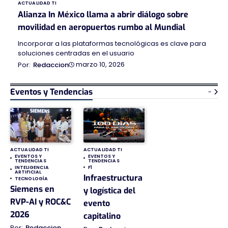
ACTUALIDAD TI
Alianza In México llama a abrir diálogo sobre
movilidad en aeropuertos rumbo al Mundial
Incorporar a las plataformas tecnológicas es clave para
soluciones centradas en el usuario
marzo 10, 2026
Redaccion
Eventos y Tendencias
-
ACTUALIDAD TI
ACTUALIDAD TI
EVENTOS Y
EVENTOS Y
TENDENCIAS
TENDENCIAS
INTELIGENCIA
F1
ARTIFICIAL
Infraestructura
TECNOLOGÍA
Siemens en
y logística del
RVP-AI y ROC&C
evento
2026
capitalino
Redaccion