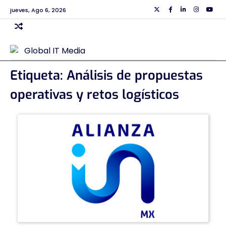
Skip
jueves, Ago 6, 2026
Twiiter
Facebook
Linkedin
Instagra
Yout
to
content
Etiqueta:
Análisis de propuestas
operativas y retos logísticos