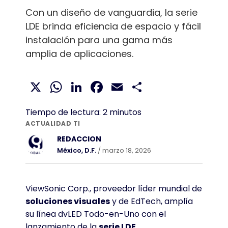
Con un diseño de vanguardia, la serie
LDE brinda eficiencia de espacio y fácil
instalación para una gama más
amplia de aplicaciones.
X
WhatsApp
LinkedIn
Facebook
Email
Compartir
Tiempo de lectura:
2
minutos
ACTUALIDAD TI
REDACCION
México, D.F.
/ marzo 18, 2026
ViewSonic Corp., proveedor líder mundial de
soluciones visuales
y de EdTech, amplía
su línea dvLED Todo-en-Uno con el
lanzamiento de la
serie LDE
.