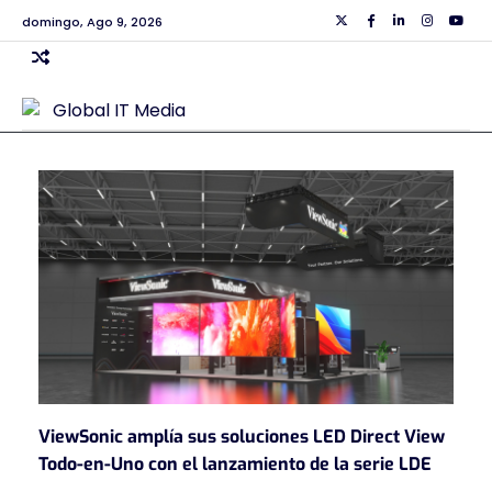
Skip
domingo, Ago 9, 2026
Twiiter
Facebook
Linkedin
Instagra
Yout
to
content
ViewSonic amplía sus soluciones LED Direct View
Todo-en-Uno con el lanzamiento de la serie LDE