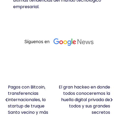
últimas tendencias del mundo tecnológico
empresarial.
Pagos con Bitcoin,
El gran hackeo en donde
Navegación
transferencias
todos conoceremos la
de
internacionales, la
huella digital privada de
startup de truque
todos y sus grandes
entradas
Santo vecino y más
secretos