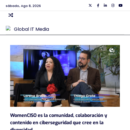
Skip
sábado, Ago 8, 2026
Twiiter
Facebook
Linkedin
Instagra
Yout
to
content
WomenCISO es la comunidad, colaboración y
contenido en ciberseguridad que cree en la
diversidad