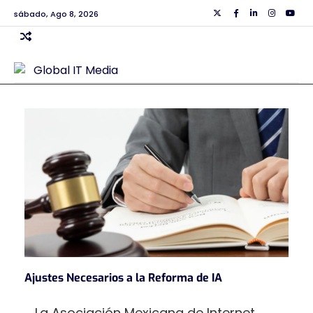
Skip
sábado, Ago 8, 2026
Twiiter
Facebook
Linkedin
Instagra
Yout
to
content
Ajustes Necesarios a la Reforma de IA
La Asociación Mexicana de Internet