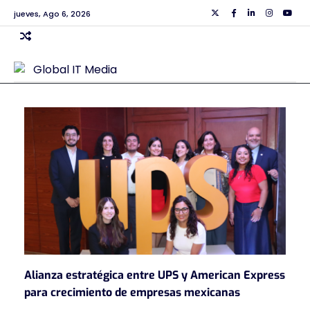
Skip
jueves, Ago 6, 2026
Twiiter
Facebook
Linkedin
Instagra
Yout
to
content
Alianza estratégica entre UPS y American Express
para crecimiento de empresas mexicanas