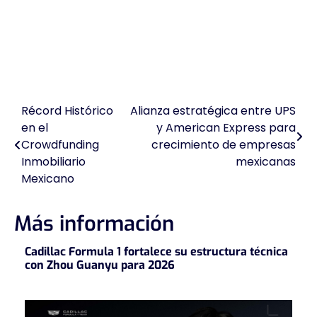
Récord Histórico
Alianza estratégica entre UPS
Navegación
en el
y American Express para
de
Crowdfunding
crecimiento de empresas
Inmobiliario
mexicanas
entradas
Mexicano
Más información
Cadillac Formula 1 fortalece su estructura técnica
con Zhou Guanyu para 2026