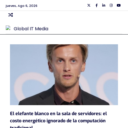
Skip
jueves, Ago 6, 2026
Twiiter
Facebook
Linkedin
Instagra
Yout
to
content
El elefante blanco en la sala de servidores: el
costo energético ignorado de la computación
tradicional