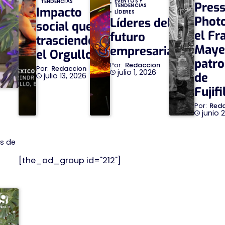
EVENTOS Y
TENDENCIAS
Pres
TENDENCIAS
Impacto
LÍDERES
Phot
Líderes del
social que
el Fr
futuro
trasciende
Maye
empresarial
el Orgullo
patro
Redaccion
Redaccion
julio 1, 2026
de
julio 13, 2026
Fujif
Red
junio 
es de
[the_ad_group id="212"]