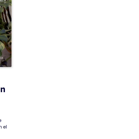
en
e
 el