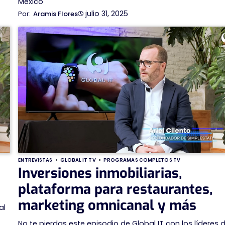
México
julio 31, 2025
Aramis Flores
ENTREVISTAS
GLOBAL IT TV
PROGRAMAS COMPLETOS TV
Inversiones inmobiliarias,
plataforma para restaurantes,
marketing omnicanal y más
al
No te pierdas este episodio de Global IT con los líderes d