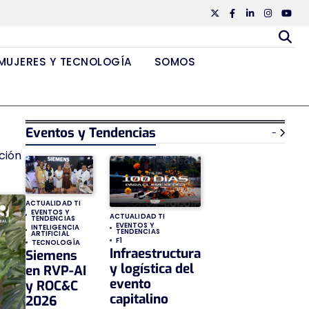
Twiiter
Facebook
Linkedin
Instagr
Yout
MUJERES Y TECNOLOGÍA
SOMOS
Eventos y Tendencias
-
ción
ACTUALIDAD TI
EVENTOS Y
ACTUALIDAD TI
TENDENCIAS
EVENTOS Y
INTELIGENCIA
TENDENCIAS
ARTIFICIAL
F1
TECNOLOGÍA
Infraestructura
Siemens
y logística del
en RVP-AI
evento
y ROC&C
capitalino
2026