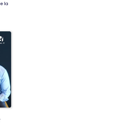
e la
e