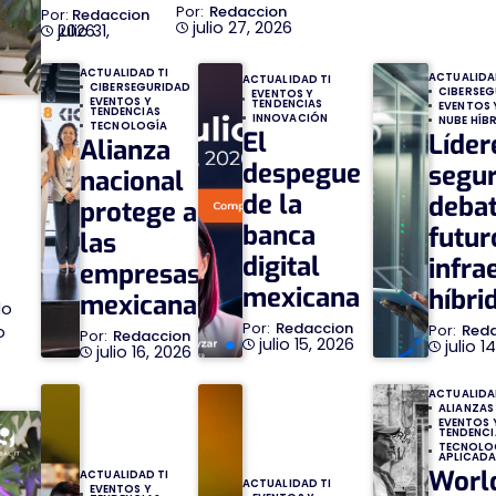
Redaccion
Redaccion
julio 27, 2026
julio 31, 2026
ACTUALIDAD TI
ACTUALIDA
ACTUALIDAD TI
CIBERSEGURIDAD
CIBERSE
EVENTOS Y
EVENTOS Y
TENDENCIAS
EVENTOS 
TENDENCIAS
INNOVACIÓN
NUBE HÍB
TECNOLOGÍA
El
Líder
Alianza
despegue
segu
nacional
de la
debat
protege a
banca
futur
las
digital
infra
empresas
mexicana
híbri
mexicanas
lo
Redaccion
Red
o
Redaccion
julio 15, 2026
julio 1
julio 16, 2026
ACTUALIDA
ALIANZAS
EVENTOS 
TENDENCI
TECNOLO
APLICAD
Worl
ACTUALIDAD TI
ACTUALIDAD TI
EVENTOS Y