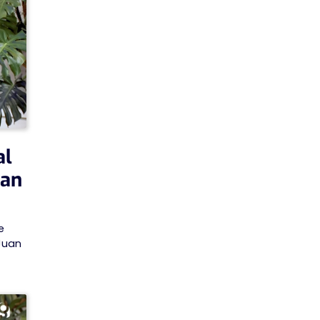
al
ran
e
Juan