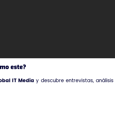
omo este?
obal IT Media
y descubre entrevistas, análisi