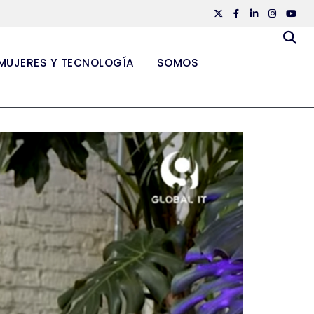
Twiiter
Facebook
Linkedin
Instagr
Yout
MUJERES Y TECNOLOGÍA
SOMOS