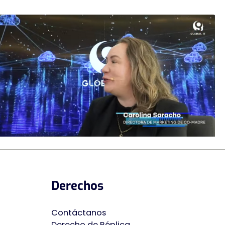
Derechos
Contáctanos
Derecho de Ré
p
lica