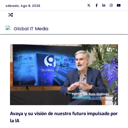
Skip
sábado, Ago 8, 2026
Twiiter
Facebook
Linkedin
Instagra
Yout
to
content
Avaya y su visión de nuestro futuro impulsado por
la IA