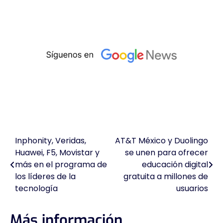
Inphonity, Veridas,
AT&T México y Duolingo
Navegación
Huawei, F5, Movistar y
se unen para ofrecer
de
más en el programa de
educación digital
los líderes de la
gratuita a millones de
entradas
tecnología
usuarios
Más información