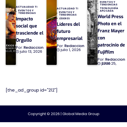
EVENTOS Y
TENDENCIAS
ACTUALIDAD TI
TECNOLOGÍA
ACTUALIDAD TI
EVENTOS Y
APLICADA
EVENTOS Y
TENDENCIAS
TENDENCIAS
World Press
Impacto
LÍDERES
Photo en el
Líderes del
social que
Franz Mayer
futuro
trasciende el
con
empresarial
Orgullo
patrocinio de
Redaccion
Redaccion
julio 1, 2026
julio 13, 2026
Fujifilm
Redaccion
junio 25, 2026
[the_ad_group id="212"]