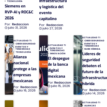
Infraestructura
TECNOLOGÍA
Siemens en
y logística del
RVP-AI y ROC&C
evento
2026
capitalino
Redaccion
Redaccion
julio 31, 2026
julio 27, 2026
ACTUALIDAD TI
ACTUALIDAD TI
CIBERSEGURIDAD
CIBERSEGURIDAD
EVENTOS Y
ACTUALIDAD TI
TENDENCIAS
EVENTOS Y
EVENTOS Y
TENDENCIAS
NUBE HÍBRIDA
TENDENCIAS
TECNOLOGÍA
Líderes de
INNOVACIÓN
Alianza
El despegue
seguridad
nacional
de la banca
debaten el
protege a las
digital
futuro de la
empresas
mexicana
infraestructu
mexicanas
Redaccion
híbrida
julio 15, 2026
Redaccion
Redaccion
julio 16, 2026
julio 14, 2026
ACTUALIDAD TI
ALIANZAS