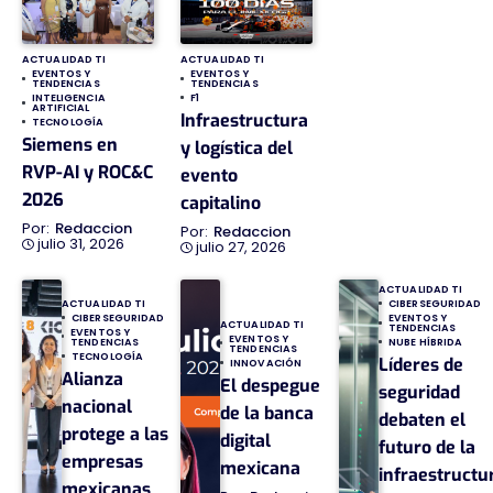
ACTUALIDAD TI
ACTUALIDAD TI
EVENTOS Y
EVENTOS Y
TENDENCIAS
TENDENCIAS
INTELIGENCIA
F1
ARTIFICIAL
Infraestructura
TECNOLOGÍA
Siemens en
y logística del
RVP-AI y ROC&C
evento
2026
capitalino
Redaccion
Redaccion
julio 31, 2026
julio 27, 2026
ACTUALIDAD TI
ACTUALIDAD TI
CIBERSEGURIDAD
CIBERSEGURIDAD
EVENTOS Y
ACTUALIDAD TI
TENDENCIAS
EVENTOS Y
EVENTOS Y
TENDENCIAS
NUBE HÍBRIDA
TENDENCIAS
TECNOLOGÍA
Líderes de
INNOVACIÓN
Alianza
El despegue
seguridad
nacional
de la banca
debaten el
protege a las
digital
futuro de la
empresas
mexicana
infraestructu
mexicanas