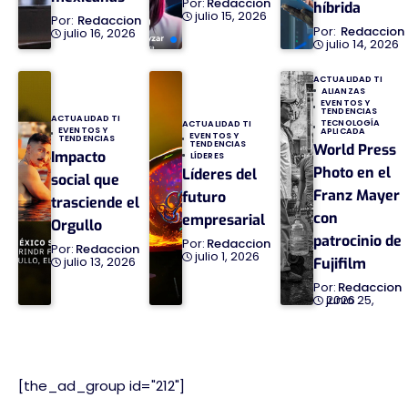
Redaccion
híbrida
julio 15, 2026
Redaccion
Redaccion
julio 16, 2026
julio 14, 2026
ACTUALIDAD TI
ALIANZAS
EVENTOS Y
TENDENCIAS
ACTUALIDAD TI
TECNOLOGÍA
ACTUALIDAD TI
EVENTOS Y
APLICADA
EVENTOS Y
TENDENCIAS
TENDENCIAS
World Press
Impacto
LÍDERES
Photo en el
Líderes del
social que
Franz Mayer
futuro
trasciende el
con
empresarial
Orgullo
patrocinio de
Redaccion
Redaccion
julio 1, 2026
julio 13, 2026
Fujifilm
Redaccion
junio 25, 2026
[the_ad_group id="212"]