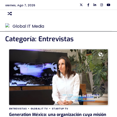
Skip
viernes, Ago 7, 2026
Twiiter
Facebook
Linkedin
Instagra
Yout
to
content
Categoría:
Entrevistas
ENTREVISTAS
GLOBAL IT TV
STARTUP TV
Generation México: una organización cuya misión