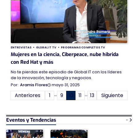
ENTREVISTAS
GLOBAL IT TV
PROGRAMAS COMPLETOS TV
Mujeres en la ciencia, Ciberpeace, nube hibrida
con Red Hat y más
No te pierdas este episodio de Global IT con los líderes
de la innovación, tecnología y negocios.
mayo 31, 2025
Aramis Flores
…
…
Paginación
Anteriores
1
9
10
11
13
Siguiente
de
entradas
Eventos y Tendencias
-