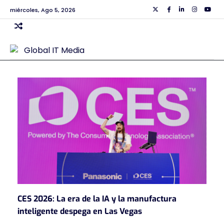
Skip
miércoles, Ago 5, 2026
Twiiter
Facebook
Linkedin
Instagra
Yout
to
content
CES 2026: La era de la IA y la manufactura
inteligente despega en Las Vegas