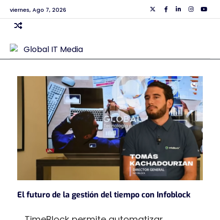
Skip
viernes, Ago 7, 2026
Twiiter
Facebook
Linkedin
Instagra
Yout
to
content
El futuro de la gestión del tiempo con Infoblock
TimeBlock permite automatizar