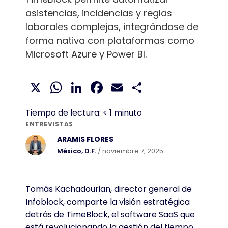
asistencias, incidencias y reglas
laborales complejas, integrándose de
forma nativa con plataformas como
Microsoft Azure y Power BI.
X
WhatsApp
LinkedIn
Facebook
Email
Compartir
Tiempo de lectura:
< 1
minuto
ENTREVISTAS
ARAMIS FLORES
México, D.F.
/ noviembre 7, 2025
Tomás Kachadourian, director general de
Infoblock, comparte la visión estratégica
detrás de TimeBlock, el software SaaS que
está revolucionando la gestión del tiempo