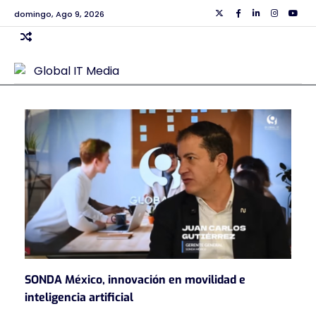
Skip
domingo, Ago 9, 2026
Twiiter
Facebook
Linkedin
Instagra
Yout
to
content
SONDA México, innovación en movilidad e
inteligencia artificial