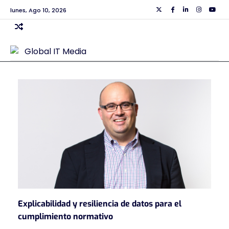
Skip
lunes, Ago 10, 2026
Twiiter
Facebook
Linkedin
Instagra
Yout
to
content
Explicabilidad y resiliencia de datos para el
cumplimiento normativo