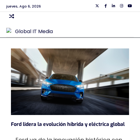
Skip
jueves, Ago 6, 2026
Twiiter
Facebook
Linkedin
Instagra
Yout
to
content
Ford lidera la evolución híbrida y eléctrica global
Ford va de la innovación histórica con