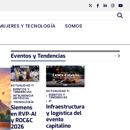
Twiiter
Facebook
Linkedin
Instagr
Yout
MUJERES Y TECNOLOGÍA
SOMOS
Eventos y Tendencias
-
ACTUALIDAD TI
EVENTOS Y
ACTUALIDAD TI
TENDENCIAS
EVENTOS Y
INTELIGENCIA
TENDENCIAS
ARTIFICIAL
F1
TECNOLOGÍA
Infraestructura
Siemens
y logística del
en RVP-AI
evento
y ROC&C
capitalino
2026