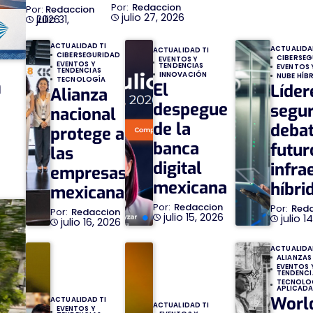
Redaccion
Redaccion
julio 27, 2026
julio 31, 2026
ACTUALIDAD TI
ACTUALIDA
ACTUALIDAD TI
CIBERSEGURIDAD
CIBERSE
EVENTOS Y
EVENTOS Y
TENDENCIAS
EVENTOS 
TENDENCIAS
INNOVACIÓN
NUBE HÍB
TECNOLOGÍA
a
El
Líder
Alianza
despegue
segu
nacional
de la
debat
protege a
banca
futur
las
digital
infra
empresas
mexicana
híbri
mexicanas
Redaccion
Red
Redaccion
julio 15, 2026
julio 1
julio 16, 2026
ACTUALIDA
ALIANZAS
EVENTOS 
TENDENCI
TECNOLO
APLICAD
Worl
ACTUALIDAD TI
ACTUALIDAD TI
EVENTOS Y