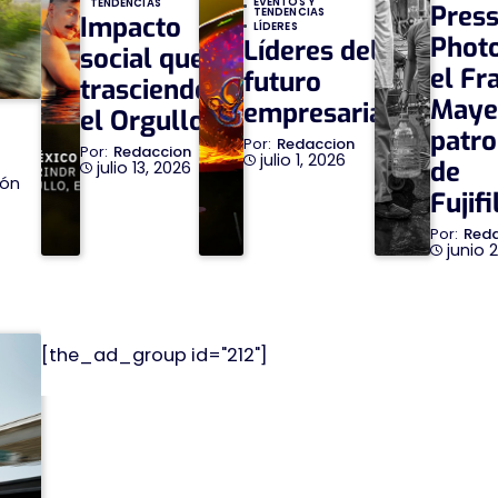
EVENTOS Y
TENDENCIAS
Pres
TENDENCIAS
Impacto
LÍDERES
Phot
Líderes del
social que
el Fr
futuro
trasciende
Maye
empresarial
el Orgullo
patro
Redaccion
Redaccion
julio 1, 2026
de
julio 13, 2026
ión
Fujif
Red
junio 
[the_ad_group id="212"]