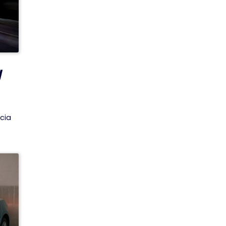
y
ncia