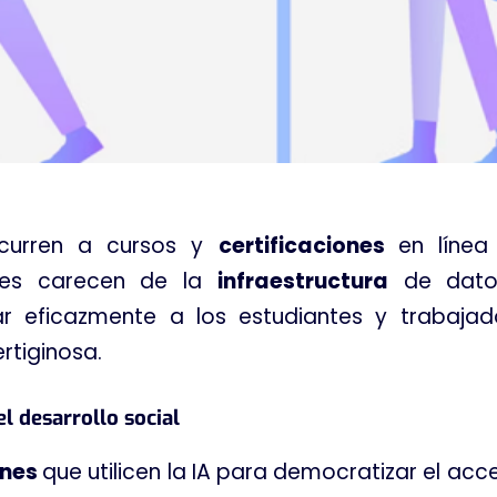
ecurren a cursos y
certificaciones
en línea
rales carecen de la
infraestructura
de datos
ar eficazmente a los estudiantes y trabaja
tiginosa.
l desarrollo social
ones
que utilicen la IA para democratizar el acc