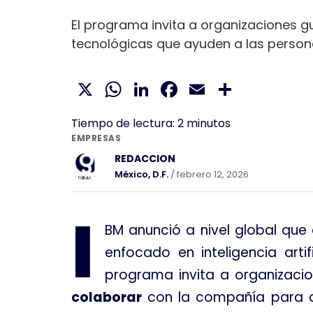
El programa invita a organizaciones gu
tecnológicas que ayuden a las perso
X
WhatsApp
LinkedIn
Facebook
Email
Compar
Tiempo de lectura:
2
minutos
EMPRESAS
REDACCION
México, D.F.
/ febrero 12, 2026
I
BM anunció a nivel global que
enfocado en inteligencia arti
programa invita a organizacio
colaborar
con la compañía para de