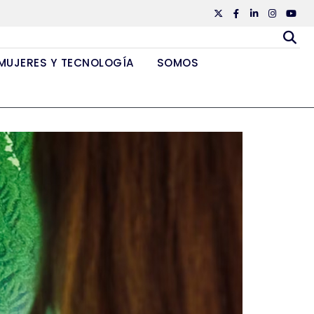
Twiiter
Facebook
Linkedin
Instagr
Yout
MUJERES Y TECNOLOGÍA
SOMOS