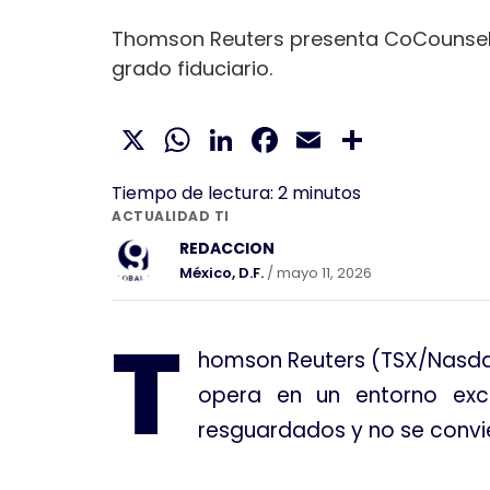
Thomson Reuters presenta CoCounsel Co
grado fiduciario.
X
WhatsApp
LinkedIn
Facebook
Email
Compar
Tiempo de lectura:
2
minutos
ACTUALIDAD TI
REDACCION
México, D.F.
/ mayo 11, 2026
T
homson Reuters (TSX/Nasdaq
opera en un entorno exclu
resguardados y no se convie