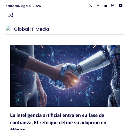
Skip
sábado, Ago 8, 2026
Twiiter
Facebook
Linkedin
Instagra
Yout
to
content
La inteligencia artificial entra en su fase de
confianza, El reto que define su adopción en
México