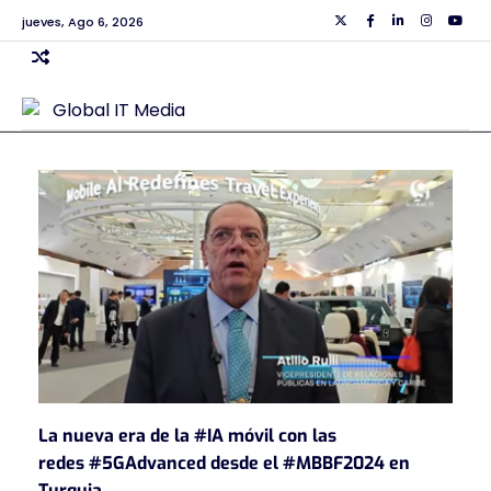
Skip
jueves, Ago 6, 2026
Twiiter
Facebook
Linkedin
Instagra
Yout
to
content
La nueva era de la #IA móvil con las
redes #5GAdvanced desde el #MBBF2024 en
Turquia