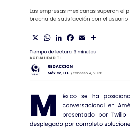
Las empresas mexicanas superan el pr
brecha de satisfacción con el usuario f
X
WhatsApp
LinkedIn
Facebook
Email
Compar
Tiempo de lectura:
3
minutos
ACTUALIDAD TI
REDACCION
México, D.F.
/ febrero 4, 2026
M
éxico se ha posicionad
conversacional en Amér
presentado por Twilio
desplegado por completo soluciones d