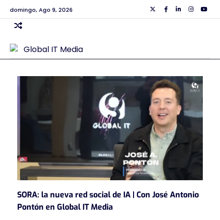
Skip
domingo, Ago 9, 2026
Twiiter
Facebook
Linkedin
Instagra
Yout
to
content
SORA: la nueva red social de IA | Con José Antonio
Pontón en Global IT Media