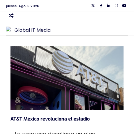
Skip
jueves, Ago 6, 2026
Twiiter
Facebook
Linkedin
Instagra
Yout
to
content
AT&T México revoluciona el estadio
La empresa despliega un plan