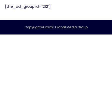
[the_ad_group id="212"]