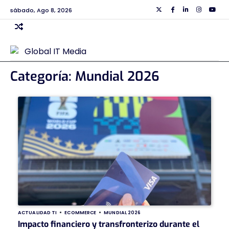
Skip
sábado, Ago 8, 2026
Twiiter
Facebook
Linkedin
Instagra
Yout
to
content
Categoría:
Mundial 2026
ACTUALIDAD TI
ECOMMERCE
MUNDIAL 2026
Impacto financiero y transfronterizo durante el