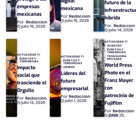
digital
futuro de la
empresas
mexicana
infraestructu
mexicanas
Redaccion
híbrida
julio 15, 2026
Redaccion
Redaccion
julio 16, 2026
julio 14, 2026
ACTUALIDAD TI
ALIANZAS
EVENTOS Y
TENDENCIAS
ACTUALIDAD TI
TECNOLOGÍA
ACTUALIDAD TI
EVENTOS Y
APLICADA
EVENTOS Y
TENDENCIAS
TENDENCIAS
World Press
Impacto
LÍDERES
Photo en el
Líderes del
social que
Franz Mayer
futuro
trasciende el
con
empresarial
Orgullo
patrocinio de
Redaccion
Redaccion
julio 1, 2026
julio 13, 2026
Fujifilm
Redaccion
junio 25, 2026