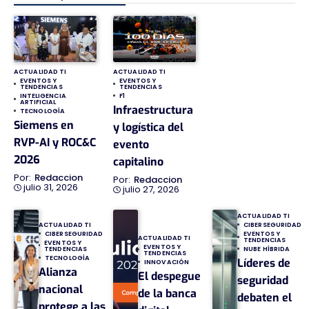
ACTUALIDAD TI
ACTUALIDAD TI
EVENTOS Y
EVENTOS Y
TENDENCIAS
TENDENCIAS
INTELIGENCIA
F1
ARTIFICIAL
Infraestructura
TECNOLOGÍA
Siemens en
y logística del
RVP-AI y ROC&C
evento
2026
capitalino
Redaccion
Redaccion
julio 31, 2026
julio 27, 2026
ACTUALIDAD TI
ACTUALIDAD TI
CIBERSEGURIDAD
CIBERSEGURIDAD
EVENTOS Y
ACTUALIDAD TI
TENDENCIAS
EVENTOS Y
EVENTOS Y
TENDENCIAS
NUBE HÍBRIDA
TENDENCIAS
TECNOLOGÍA
Líderes de
INNOVACIÓN
Alianza
El despegue
seguridad
nacional
de la banca
debaten el
protege a las