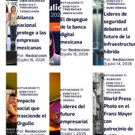
CIBERSEGURIDAD
EVENTOS Y
ACTUALIDAD TI
TENDENCIAS
EVENTOS Y
EVENTOS Y
TENDENCIAS
NUBE HÍBRIDA
TENDENCIAS
TECNOLOGÍA
Líderes de
INNOVACIÓN
Alianza
El despegue
seguridad
nacional
de la banca
debaten el
protege a las
digital
futuro de la
empresas
mexicana
infraestructu
mexicanas
Redaccion
híbrida
julio 15, 2026
Redaccion
Redaccion
julio 16, 2026
julio 14, 2026
ACTUALIDAD TI
ALIANZAS
EVENTOS Y
TENDENCIAS
ACTUALIDAD TI
TECNOLOGÍA
ACTUALIDAD TI
EVENTOS Y
APLICADA
EVENTOS Y
TENDENCIAS
TENDENCIAS
World Press
Impacto
LÍDERES
Photo en el
Líderes del
social que
Franz Mayer
futuro
trasciende el
con
empresarial
Orgullo
patrocinio de
Redaccion
Redaccion
julio 1, 2026