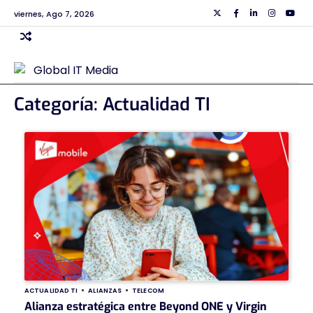
Skip
viernes, Ago 7, 2026
Twiiter
Facebook
Linkedin
Instagra
Yout
to
content
Categoría:
Actualidad TI
ACTUALIDAD TI
ALIANZAS
TELECOM
Alianza estratégica entre Beyond ONE y Virgin