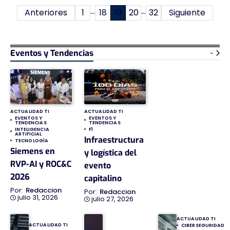
…
…
Paginación
Anteriores
1
18
19
20
32
Siguiente
de
entradas
Eventos y Tendencias
-
ACTUALIDAD TI
ACTUALIDAD TI
EVENTOS Y
EVENTOS Y
TENDENCIAS
TENDENCIAS
INTELIGENCIA
F1
ARTIFICIAL
Infraestructura
TECNOLOGÍA
Siemens en
y logística del
RVP-AI y ROC&C
evento
2026
capitalino
Redaccion
Redaccion
julio 31, 2026
julio 27, 2026
ACTUALIDAD TI
ACTUALIDAD TI
CIBERSEGURIDAD