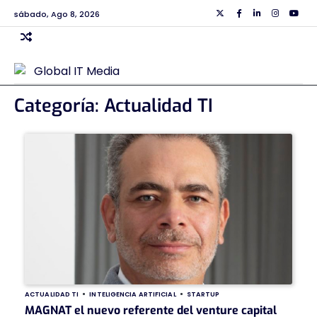
Skip
sábado, Ago 8, 2026
Twiiter
Facebook
Linkedin
Instagra
Yout
to
content
Categoría:
Actualidad TI
ACTUALIDAD TI
INTELIGENCIA ARTIFICIAL
STARTUP
MAGNAT el nuevo referente del venture capital