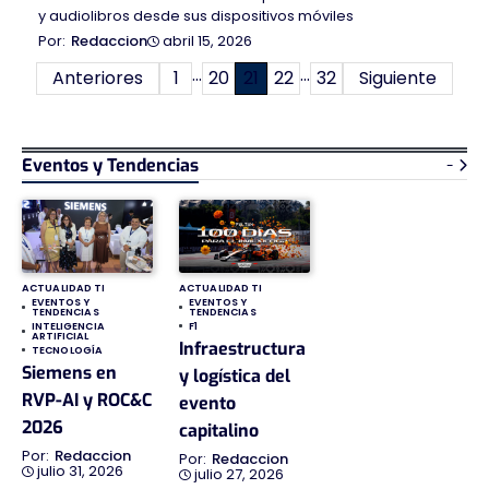
y audiolibros desde sus dispositivos móviles
abril 15, 2026
Redaccion
…
…
Paginación
Anteriores
1
20
21
22
32
Siguiente
de
entradas
Eventos y Tendencias
-
ACTUALIDAD TI
ACTUALIDAD TI
EVENTOS Y
EVENTOS Y
TENDENCIAS
TENDENCIAS
INTELIGENCIA
F1
ARTIFICIAL
Infraestructura
TECNOLOGÍA
Siemens en
y logística del
RVP-AI y ROC&C
evento
2026
capitalino
Redaccion
Redaccion
julio 31, 2026
julio 27, 2026