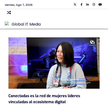
Skip
viernes, Ago 7, 2026
Twiiter
Facebook
Linkedin
Instagra
Yout
to
content
Conectadas es la red de mujeres líderes
vinculadas al ecosistema digital