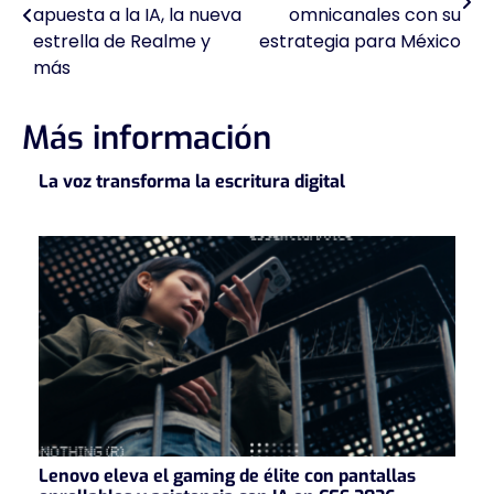
de
apuesta a la IA, la nueva
omnicanales con su
estrella de Realme y
estrategia para México
entradas
más
Más información
La voz transforma la escritura digital
Lenovo eleva el gaming de élite con pantallas