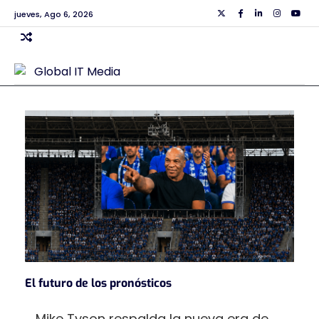
Skip
jueves, Ago 6, 2026
Twiiter
Facebook
Linkedin
Instagra
Yout
to
content
El futuro de los pronósticos
Mike Tyson respalda la nueva era de