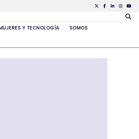
Twiiter
Facebook
Linkedin
Instagr
Yout
MUJERES Y TECNOLOGÍA
SOMOS