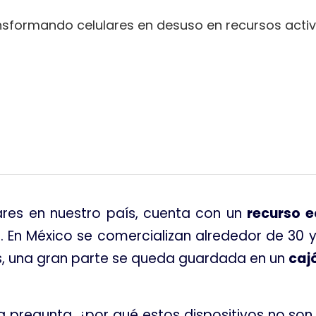
ansformando celulares en desuso en recursos acti
tir
ares en nuestro país, cuenta con un
recurso 
s
. En México se comercializan alrededor de 30 y
s, una gran parte se queda guardada en un
caj
 pregunta, ¿por qué estos dispositivos no son