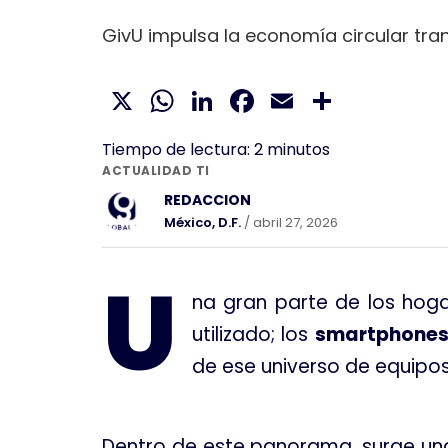
GivU impulsa la economía circular tr
X
WhatsApp
LinkedIn
Facebook
Email
Compar
Tiempo de lectura:
2
minutos
ACTUALIDAD TI
REDACCION
México, D.F.
/ abril 27, 2026
U
na gran parte de los hog
utilizado; los
smartphone
de ese universo de equipo
Dentro de este panorama, surge una