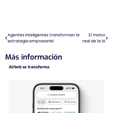
Agentes inteligentes transforman la
El motor
Navegación
estrategia empresarial
real de la IA
de
entradas
Más información
Airbnb se transforma