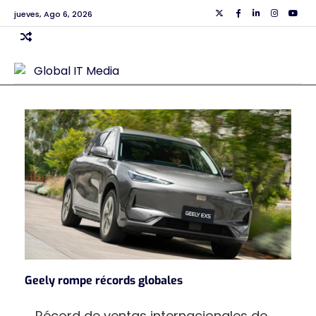
Skip
jueves, Ago 6, 2026
Twiiter
Facebook
Linkedin
Instagra
Yout
to
content
Geely rompe récords globales
Récord de ventas internacionales de