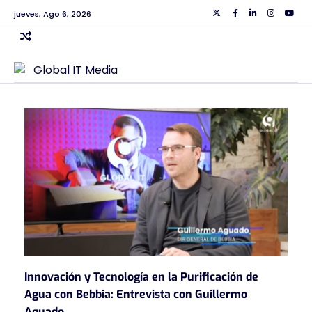
Skip
jueves, Ago 6, 2026
Twiiter
Facebook
Linkedin
Instagra
Yout
to
content
Innovación y Tecnología en la Purificación de
Agua con Bebbia: Entrevista con Guillermo
Aguado