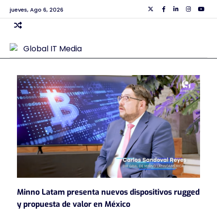
Skip
jueves, Ago 6, 2026
Twiiter
Facebook
Linkedin
Instagra
Yout
to
content
Minno Latam presenta nuevos dispositivos rugged
y propuesta de valor en México