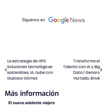
La estrategia de HPE:
Transforma el
Navegación
Soluciones tecnológicas
Talento con IA y Big
de
sostenibles, IA, nube con
Data | Genaro
Gustavo Gómez
Hurtado, Brivé
entradas
Más información
El nuevo asistente viajero