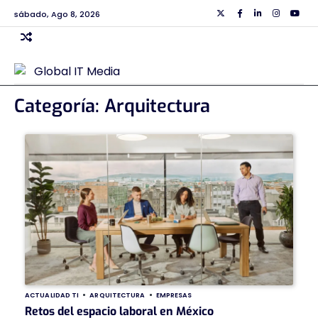
Skip
sábado, Ago 8, 2026
Twiiter
Facebook
Linkedin
Instagra
Yout
to
content
Categoría:
Arquitectura
ACTUALIDAD TI
ARQUITECTURA
EMPRESAS
Retos del espacio laboral en México