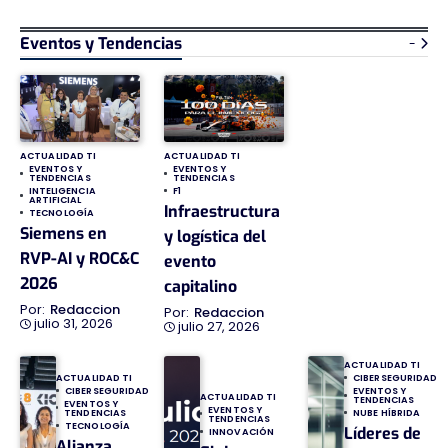
Eventos y Tendencias
-
ACTUALIDAD TI
ACTUALIDAD TI
EVENTOS Y
EVENTOS Y
TENDENCIAS
TENDENCIAS
INTELIGENCIA
F1
ARTIFICIAL
Infraestructura
TECNOLOGÍA
Siemens en
y logística del
RVP-AI y ROC&C
evento
2026
capitalino
Redaccion
Redaccion
julio 31, 2026
julio 27, 2026
ACTUALIDAD TI
ACTUALIDAD TI
CIBERSEGURIDAD
CIBERSEGURIDAD
EVENTOS Y
ACTUALIDAD TI
TENDENCIAS
EVENTOS Y
EVENTOS Y
TENDENCIAS
NUBE HÍBRIDA
TENDENCIAS
TECNOLOGÍA
Líderes de
INNOVACIÓN
Alianza