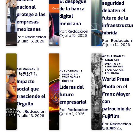
El despegue
seguridad
nacional
de la banca
debaten el
protege a las
digital
futuro de la
empresas
mexicana
infraestructu
mexicanas
Redaccion
híbrida
julio 15, 2026
Redaccion
Redaccion
julio 16, 2026
julio 14, 2026
ACTUALIDAD TI
ALIANZAS
EVENTOS Y
TENDENCIAS
ACTUALIDAD TI
TECNOLOGÍA
ACTUALIDAD TI
EVENTOS Y
APLICADA
EVENTOS Y
TENDENCIAS
TENDENCIAS
World Press
Impacto
LÍDERES
Photo en el
Líderes del
social que
Franz Mayer
futuro
trasciende el
con
empresarial
Orgullo
patrocinio de
Redaccion
Redaccion
julio 1, 2026
julio 13, 2026
Fujifilm
Redaccion
junio 25, 2026