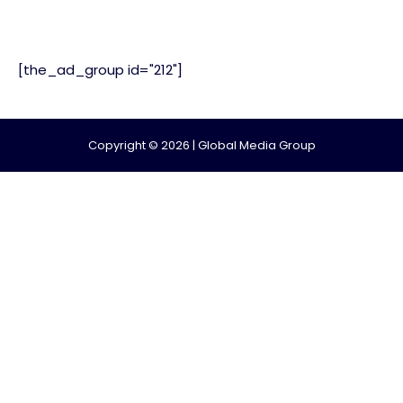
[the_ad_group id="212"]